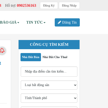
3
Hỗ trợ:
0902536163
Đăng Ký
Đăng Nhập
BÁO GIÁ
TIN TỨC
Đăng Tin
CÔNG CỤ TÌM KIẾM
Nhà Đất Bán
Nhà Đất Cho Thuê
g