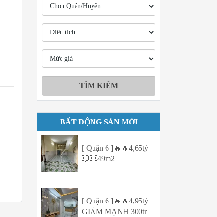
BẤT ĐỘNG SẢN MỚI
[ Quận 6 ]🔥🔥4,65tỷ
💥💥49m2
[ Quận 6 ]🔥🔥4,95tỷ
GIẢM MẠNH 300tr