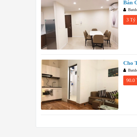
Bán G
Batd
3 Tỷ 
Cho 
Batd
90.0 