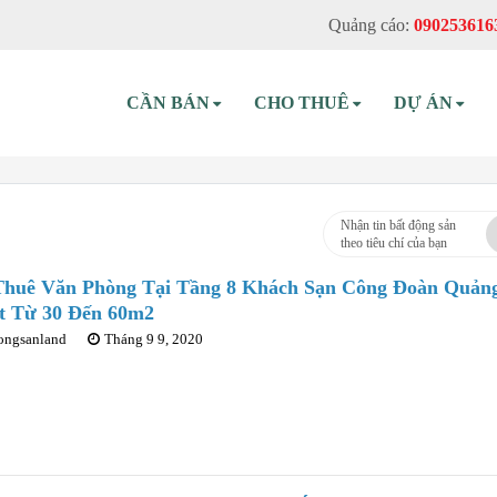
Quảng cáo:
090253616
CẦN BÁN
CHO THUÊ
DỰ ÁN
Nhận tin bất động sản
theo tiêu chí của bạn
Thuê Văn Phòng Tại Tầng 8 Khách Sạn Công Đoàn Quản
t Từ 30 Đến 60m2
ongsanland
Tháng 9 9, 2020