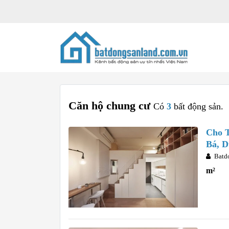
Căn hộ chung cư
Có
3
bất động sản.
Cho 
Bá, D
Batd
m²