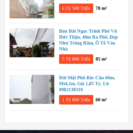
6 Tỷ 500 Triệu
78 m²
Bán Đất Ngọc Trinh Phố Vũ
Đức Thận, 40m Ra Phố, Đẹp
Như Trăng Rằm, Ô Tô Vào
Nhà
5 Tỷ 800 Triệu
85 m²
Đất Mặt Phố Bắc Cầu 60m,
Mt4,1m, Giá 1,85 Tỷ. Lh
0902130310
1 Tỷ 800 Triệu
60 m²