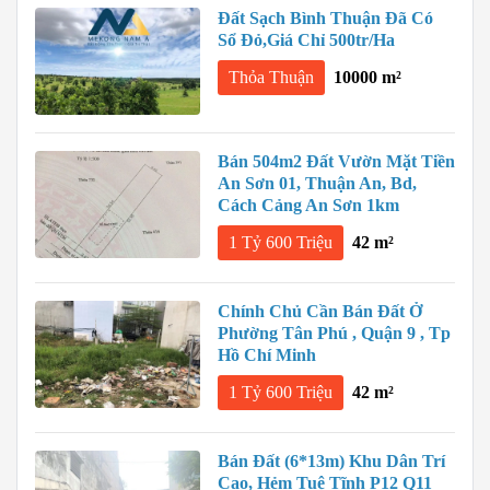
Đất Sạch Bình Thuận Đã Có
Sổ Đỏ,giá Chỉ 500tr/ha
Thỏa Thuận
10000 m²
Bán 504m2 Đất Vườn Mặt Tiền
An Sơn 01, Thuận An, Bd,
Cách Cảng An Sơn 1km
1 Tỷ 600 Triệu
42 m²
Chính Chủ Cần Bán Đất Ở
Phường Tân Phú , Quận 9 , Tp
Hồ Chí Minh
1 Tỷ 600 Triệu
42 m²
Bán Đất (6*13m) Khu Dân Trí
Cao, Hẻm Tuệ Tĩnh P12 Q11