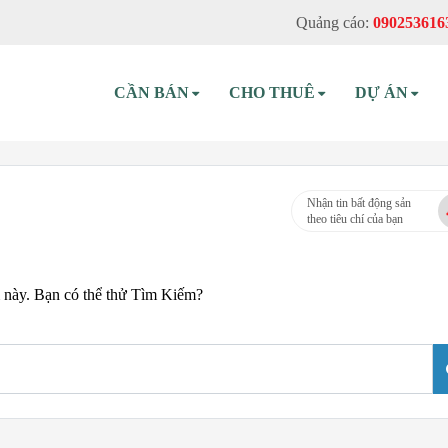
Quảng cáo:
090253616
CẦN BÁN
CHO THUÊ
DỰ ÁN
Nhận tin bất động sản
theo tiêu chí của bạn
m này. Bạn có thể thử Tìm Kiếm?