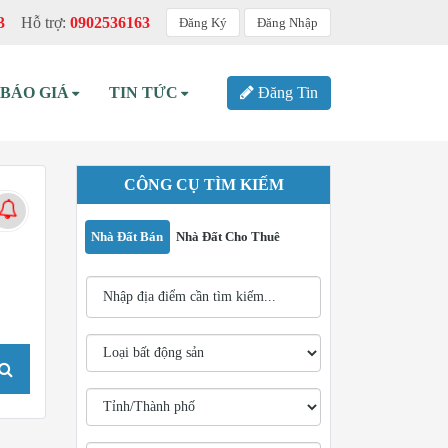
3
Hỗ trợ:
0902536163
Đăng Ký
Đăng Nhập
BÁO GIÁ
TIN TỨC
Đăng Tin
CÔNG CỤ TÌM KIẾM
Nhà Đất Bán
Nhà Đất Cho Thuê
TÌM KIẾM