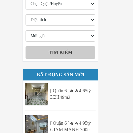
BẤT ĐỘNG SẢN MỚI
[ Quận 6 ]🔥🔥4,65tỷ
💥💥49m2
[ Quận 6 ]🔥🔥4,95tỷ
GIẢM MẠNH 300tr