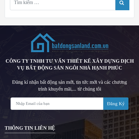
kiếm
TÌM KI
cho:
CÔNG TY TNHH TƯ VẤN THIẾT KẾ XÂY DỰNG DỊCH
VỤ BẤT ĐỘNG SẢN NGÔI NHÀ HẠNH PHÚC
Đăng kí nhận bất động sản mới, tin tức mới và các chương
trình khuyến mãi,... từ chúng tôi
Đăng Ký
THÔNG TIN LIÊN HỆ